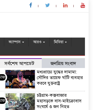
ক্যাম্পাস
আরও
মিডিয়া
সর্বশেষ আপডেট
জনপ্রিয় সংবাদ
মধ্যপ্রাচ্যে যুদ্ধের দামামা:
তাজা
সৌদির তায়েফ ঘাঁটি ব্যবহার
করবে যুক্তরাষ্ট্র
চট্টগ্রাম-কক্সবাজার
তাজা
মহাসড়কে বাস-মাইক্রোবাস
সংঘর্ষে ৩ জন নিহত