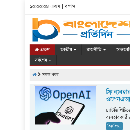
১০:০০:০৫ এএম
|
বঙ্গাব্দ
প্রচ্ছদ
জাতীয়
রাজনীতি
আন্তজা
সর্বশেষ
সকল খবর
ফ্রি ব্যবহ
ওপেনএআই
চ্যাটজিপিটিত
ব্যবহারকারী
বিস্তারিত...