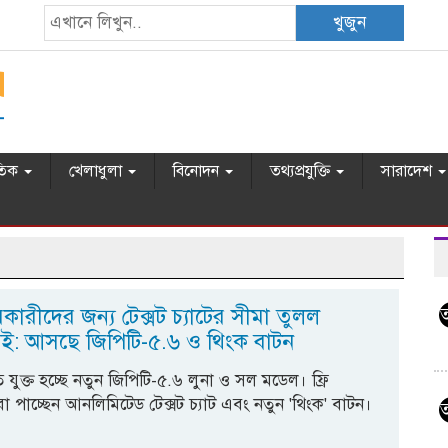
খুজুন
তিক
খেলাধুলা
বিনোদন
তথ্যপ্রযুক্তি
সারাদেশ
ারকারীদের জন্য টেক্সট চ্যাটের সীমা তুলল
: আসছে জিপিটি-৫.৬ ও থিংক বাটন
ে যুক্ত হচ্ছে নতুন জিপিটি-৫.৬ লুনা ও সল মডেল। ফ্রি
রা পাচ্ছেন আনলিমিটেড টেক্সট চ্যাট এবং নতুন 'থিংক' বাটন।