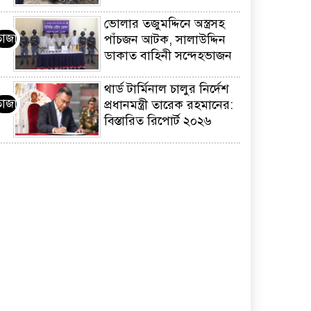
ভোলার তজুমদ্দিনে অস্ত্রসহ
তাজা
পাঁচজন আটক, সালাউদ্দিন
ডাকাত বাহিনী সন্দেহভাজন
থার্ড টার্মিনাল চালুর নির্দেশ
তাজা
প্রধানমন্ত্রী তারেক রহমানের:
বিস্তারিত রিপোর্ট ২০২৬
৩০০ আসনে প্রার্থী দেবে
তাজা
গণঅধিকার পরিষদ |
জীবনবৃত্তান্ত আহ্বান
এফআইসিসিআই এফডিআই
তাজা
সম্মেলনে বিদেশি
বিনিয়োগকারীদের আহ্বান
প্রধানমন্ত্রীর
পুতিন-জেলেনস্কিকে নিয়ে