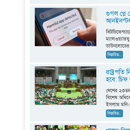
গুগল প্লে
আনইনস্ট
বিটডিফেন্ডার
ম্যালওয়্যারয
ডাউনলোডের 
বিস্তারিত...
রাষ্ট্রপত
হবে: চিফ
দেশের ২৩তম র
বিশেষ অধিবে
ইসলাম মনি
বিস্তারিত...